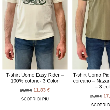
T-shirt Uomo Easy Rider –
T-shirt Uomo Piq
100% cotone- 3 Colori
coreano – Nazare
– 3 col
11,83
€
16,90
€
17
25,00
€
SCOPRI DI PIÙ
SCOPRI D