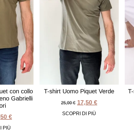
uet con collo
T-shirt Uomo Piquet Verde
T-
no Gabrielli
17,50
€
25,00
€
ori
SCOPRI DI PIÙ
,50
€
I PIÙ