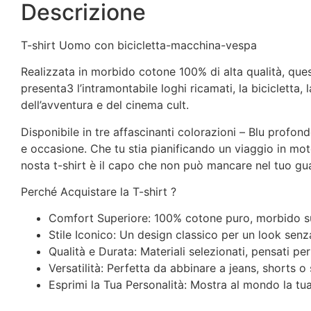
Descrizione
T-shirt Uomo con bicicletta-macchina-vespa
Realizzata in morbido cotone 100% di alta qualità, quest
presenta3 l’intramontabile loghi ricamati, la bicicletta, 
dell’avventura e del cinema cult.
Disponibile in tre affascinanti colorazioni – Blu profon
e occasione. Che tu stia pianificando un viaggio in moto
nosta t-shirt è il capo che non può mancare nel tuo gu
Perché Acquistare la T-shirt ?
Comfort Superiore:
100% cotone puro, morbido sul
Stile Iconico:
Un design classico per un look senza
Qualità e Durata:
Materiali selezionati, pensati p
Versatilità:
Perfetta da abbinare a jeans, shorts o 
Esprimi la Tua Personalità:
Mostra al mondo la tua p