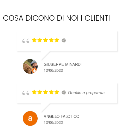
COSA DICONO DI NOI I CLIENTI
GIUSEPPE MINARDI
13/06/2022
NIC
13/
Gentile e preparata
ANGELO FALOTICO
13/06/2022
PA