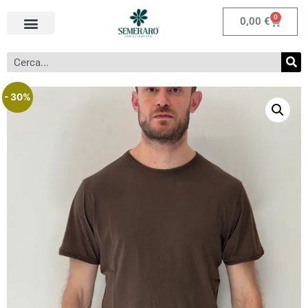
0
0,00
€
- 30%