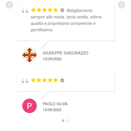
13/
Abbigliamento
sempre alla moda, tanta scelta, ottima
qualità e proprietaria competente e
gentilissima.
GIUSEPPE GIACOVAZZO
13/05/2022
JA
13/
PAOLO OLIVA
13/05/2022