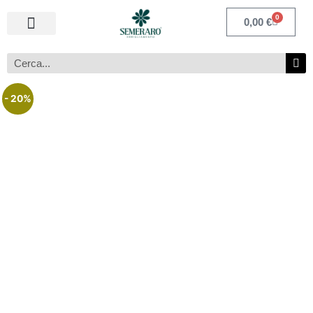
0
0,00
€
- 20%