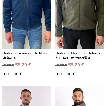
Giubbotto scamosciato blu con
Giubbotto Nazareno Gabrielli
pistagna
Primaverile- Verde/Blu
55,20
€
55,20
€
69,00
€
69,00
€
SCOPRI DI PIÙ
SCOPRI DI PIÙ