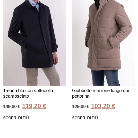
Trench blu con sottocollo
Giubbotto marrone lungo con
scamosciato
pettorina
119,20
€
103,20
€
149,00
€
129,00
€
SCOPRI DI PIÙ
SCOPRI DI PIÙ