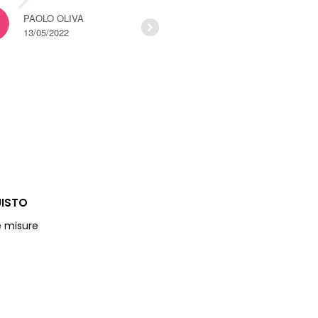
qualità e ottima
PAOLO OLIVA
manifattura a prezzi
13/05/2022
eccezionali!
NICOLA GENTILE
13/03/2022
UISTO
 misure