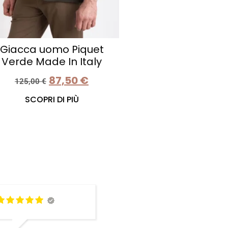
Giacca uomo Piquet
Verde Made In Italy
87,50
€
125,00
€
SCOPRI DI PIÙ
Il primo
ordine sul sito è stato
eccezionale! Articoli di