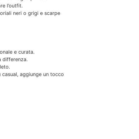
 l’outfit.
iali neri o grigi e scarpe
ionale e curata.
a differenza.
leto.
ù casual, aggiunge un tocco