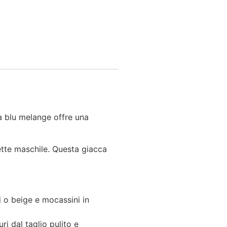
tà blu melange offre una
uette maschile. Questa giacca
 o beige e mocassini in
ri dal taglio pulito e