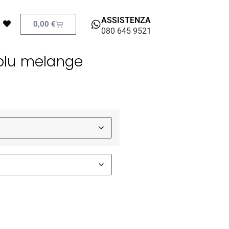
ASSISTENZA
0,00
€
080 645 9521
blu melange