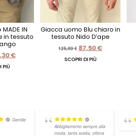
 MADE IN
Giacca uomo Blu chiaro in
 in tessuto
tessuto Nido D’ape
fango
87,50
€
125,00
€
,30
€
SCOPRI DI PIÙ
 PIÙ
Gentile
Abbigliamento sempre alla
moda, tanta scelta, ottima