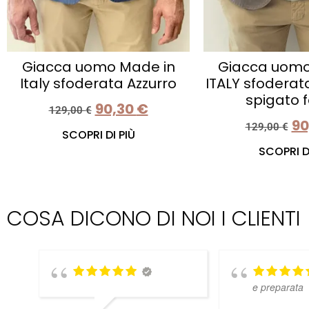
Giacca uomo Made in
Giacca uomo
Italy sfoderata Azzurro
ITALY sfoderata
spigato 
90,30
€
129,00
€
90
129,00
€
SCOPRI DI PIÙ
SCOPRI DI
COSA DICONO DI NOI I CLIENTI
e preparata